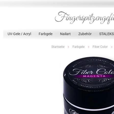
UV-Gele / Acryl
Farbgele
Nailart
Zubehör
STALEKS
»
»
»
Startseite
Farbgele
Fiber Color