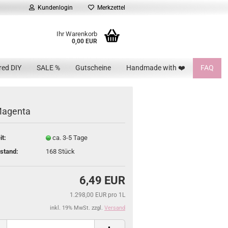
Kundenlogin
Merkzettel
Ihr Warenkorb
0,00 EUR
red DIY
SALE %
Gutscheine
Handmade with ❤️
FAQ
Magenta
it:
ca. 3-5 Tage
stand:
168
Stück
6,49 EUR
1.298,00 EUR pro 1L
inkl. 19% MwSt. zzgl.
Versand