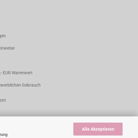
agen
hinweise
,- EUR Warenwert
gewerblichen Gebrauch
com
Alle Akzeptieren
tzung