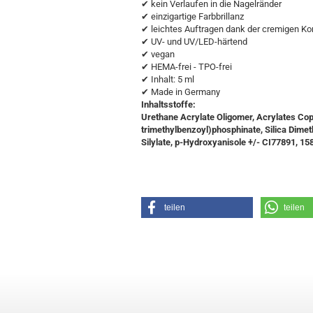
✔ kein Verlaufen in die Nagelränder
✔ einzigartige Farbbrillanz
✔ leichtes Auftragen dank der cremigen Ko
✔ UV- und UV/LED-härtend
✔ vegan
✔ HEMA-frei - TPO-frei
✔ Inhalt: 5 ml
✔ Made in Germany
Inhaltsstoffe:
Urethane Acrylate Oligomer, Acrylates Cop
trimethylbenzoyl)phosphinate, Silica Dimet
Silylate, p-Hydroxyanisole +/- CI77891, 15
teilen
teilen