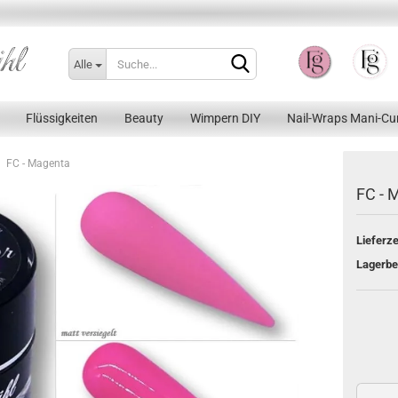
Alle
Flüssigkeiten
Beauty
Wimpern DIY
Nail-Wraps Mani-Cu
FC - Magenta
FC - 
Lieferze
Konto erstellen
Lagerbe
Passwort vergessen?