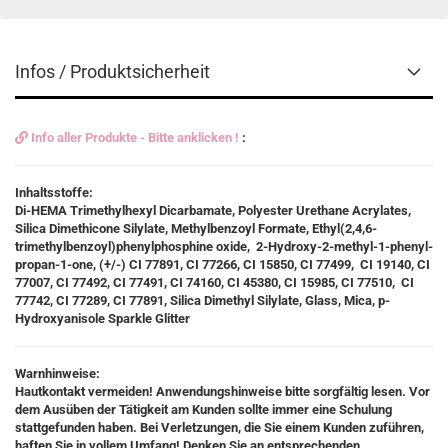
Infos / Produktsicherheit
Info aller Produkte - Bitte anklicken !
:
Inhaltsstoffe:
Di-HEMA Trimethylhexyl Dicarbamate, Polyester Urethane Acrylates,
Silica Dimethicone Silylate, Methylbenzoyl Formate, Ethyl(2,4,6-
trimethylbenzoyl)phenylphosphine oxide, 2-Hydroxy-2-methyl-1-phenyl-
propan-1-one, (+/-) CI 77891, CI 77266, CI 15850, CI 77499, CI 19140, CI
77007, CI 77492, CI 77491, CI 74160, CI 45380, CI 15985, CI 77510, CI
77742, CI 77289, CI 77891, Silica Dimethyl Silylate, Glass, Mica, p-
Hydroxyanisole Sparkle Glitter
Warnhinweise:
Hautkontakt vermeiden! Anwendungshinweise bitte sorgfältig lesen. Vor
dem Ausüben der Tätigkeit am Kunden sollte immer eine Schulung
stattgefunden haben. Bei Verletzungen, die Sie einem Kunden zuführen,
haften Sie in vollem Umfang! Denken Sie an entsprechenden