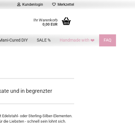
Kundenlogin
Merkzettel
Ihr Warenkorb
0,00 EUR
Mani-Cured DIY
SALE %
Handmade with ❤️
FAQ
kate und in begrenzter
 Edelstahl- oder Sterling-Silber-Elementen.
r die Liebsten - schnell sein lohnt sich.