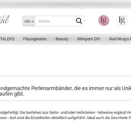
Alle
STALEKS
Flüssigkeiten
Beauty
Wimpern DIY
Nail-Wraps 
Konto erstellen
 handgemachte Perlenarmbänder, die es immer nur als Uni
aufen gibt.
Passwort vergessen?
dgefertigt. Sie bestehen aus Natur- und/oder Heilsteinen - teilweise ergänzt mit
n - dort sind die Einzelheiten detailliert aufgeführt. Ideal auch als Geschenk fü