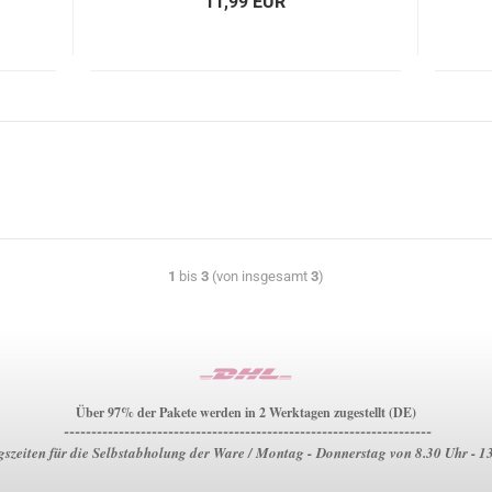
11,99 EUR
1
bis
3
(von insgesamt
3
)
Über 97% der Pakete werden in 2 Werktagen zugestellt (DE)
-------------------------------------------------------------------
szeiten für die Selbstabholung der Ware / Montag - Donnerstag von 8.30 Uhr - 1