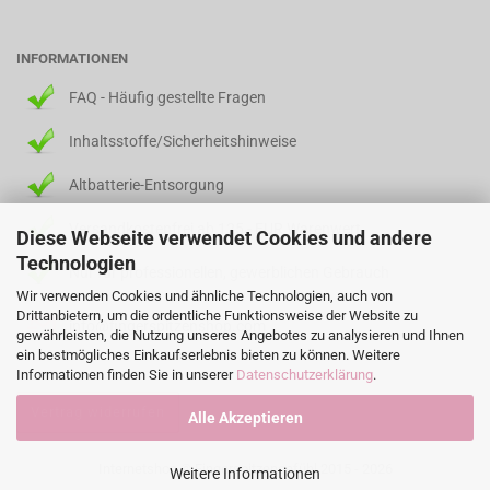
INFORMATIONEN
FAQ - Häufig gestellte Fragen
Inhaltsstoffe/Sicherheitshinweise
Altbatterie-Entsorgung
Versandkostenfrei ab 125,- EUR Warenwert
Diese Webseite verwendet Cookies und andere
Technologien
Nur für professionellen, gewerblichen Gebrauch
Wir verwenden Cookies und ähnliche Technologien, auch von
Drittanbietern, um die ordentliche Funktionsweise der Website zu
info@fingerspitzenshop.com
gewährleisten, die Nutzung unseres Angebotes zu analysieren und Ihnen
ein bestmögliches Einkaufserlebnis bieten zu können. Weitere
Informationen finden Sie in unserer
Datenschutzerklärung
.
Vertrag widerrufen
Alle Akzeptieren
Internetshop
© Fingerspitzengefühl 2015 - 2026
Weitere Informationen