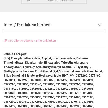
Frage zum Produkt
Infos / Produktsicherheit
Info aller Produkte - Bitte anklicken
:
Deluxe-Farbgele:
(+/-) Epoxydimethacrylate, Aliphat, Urethanacrylate, Di-Hema
Trimethylhexyl Dicarbamate, Ethoxylated Trimethylolpropane
Triacrylate, 1-Hydroxy-Cyclohexylphenyl-Ketone, 2-Hydroxy-2-
Methylpropiophenone, Ethyl Phenyl (2,4,6-trimethylbenzoyl) Phosphinat,
Silica Dimethyl Silylate, p-Hydroxyanisole, BHT, +/- [CI74260, CI74160,
CI77891, CI77266, CI77007, CI15850, CI77492, CI77491, CI77891,
CI77266, CI15850, CI19140, CI77000, CI15985, CI77266, CI77007,
CI74160, CI42090, CI42051, CI74280, CI74260, CI61570, CI42053,
CI59040, CI47005, CI11680, CI19140, CI77492, CI15510, CI12085,
CI14700, CI16255, CI16035, CI73360, CI14720, CI12490, CI16185,
CI17200, CI60730, CI77266, CI77891, CI60725, CI77019, CI77491,
CI77499, CI73385, CI15850, CI42510, CI77489, CI77288, CI77346,