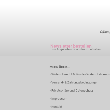
Öffnung
Newsletter bestellen
...um Angebote sowie Infos zu erhalten.
MEHR ÜBER...
• Widerrufsrecht & Muster-Widerrufsformul
• Versand- & Zahlungsbedingungen
• Privatsphäre und Datenschutz
• Impressum
• Kontakt