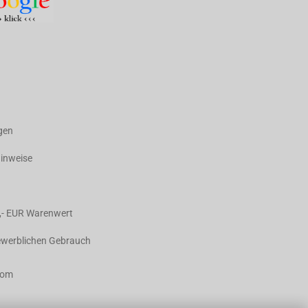
agen
hinweise
,- EUR Warenwert
gewerblichen Gebrauch
com