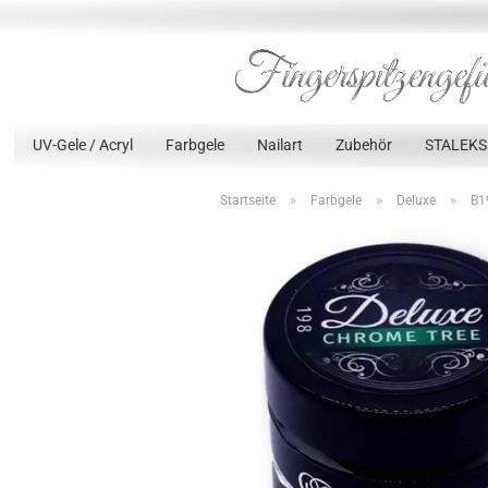
UV-Gele / Acryl
Farbgele
Nailart
Zubehör
STALEKS
»
»
»
Startseite
Farbgele
Deluxe
B1