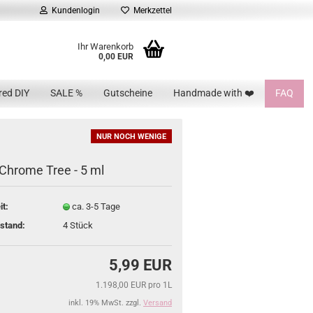
Kundenlogin
Merkzettel
Ihr Warenkorb
0,00 EUR
red DIY
SALE %
Gutscheine
Handmade with ❤️
FAQ
NUR NOCH WENIGE
Chrome Tree - 5 ml
it:
ca. 3-5 Tage
stand:
4
Stück
5,99 EUR
1.198,00 EUR pro 1L
inkl. 19% MwSt. zzgl.
Versand