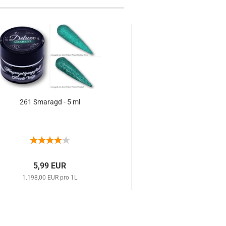
261 Smaragd - 5 ml
619 Ice Mahogan
5,99 EUR
5,99 EU
1.198,00 EUR pro 1L
1.198,00 EUR p