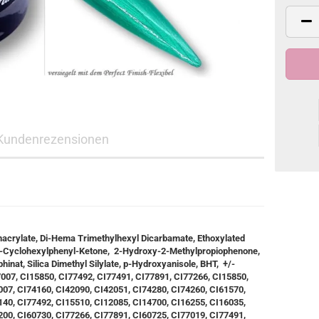
Kundenrezensionen
anacrylate, Di-Hema Trimethylhexyl Dicarbamate, Ethoxylated
xy-Cyclohexylphenyl-Ketone, 2-Hydroxy-2-Methylpropiophenone,
hinat, Silica Dimethyl Silylate, p-Hydroxyanisole, BHT, +/-
7007, CI15850, CI77492, CI77491, CI77891, CI77266, CI15850,
007, CI74160, CI42090, CI42051, CI74280, CI74260, CI61570,
140, CI77492, CI15510, CI12085, CI14700, CI16255, CI16035,
200, CI60730, CI77266, CI77891, CI60725, CI77019, CI77491,