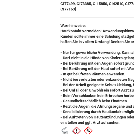
CI77499, CI73385, CI15850, CI42510, CI77
CI77163]
Warnhinweise:
Hautkontakt vermeiden! Anwendungshinweis
Kunden sollte immer eine Schulung stattge
haften Sie in vollem Umfang! Denken Sie 
- Nur für gewerbliche Verwendung. Kann al
- Darf nicht in die Hände von Kindern gela
- Bei Berührung mit den Augen sofort grün
- Bei Berührung mit der Haut sofort mit W
- In gut belüfteten Räumen anwenden.
- Nicht bei verletzten oder entzündeten N
- Bei der Arbeit geeignete Schutzkleidung
- Bei Unfall oder Unwohlsein sofort Arzt z
- Beim Verschlucken kein Erbrechen herbeif
- Gesundheitsschädlich beim Einatmen.
- Reizt die Augen, die Atmungsorgane und 
- Sensibilisierung durch Hautkontakt mögli
- Bei Auftreten von Hautentzündungen oder
einstellen und ggf. Arzt aufsuchen.