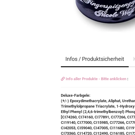
Infos / Produktsicherheit
Info aller Produkte - Bitte anklicken
:
Deluxe-Farbgele:
(+/-) Epoxydimethacrylate, Aliphat, Ureth
Trimethylolpropane Triacrylate, 1-Hydro
Ethyl Phenyl (2,4,6-trimethylbenzoyl) Phosp
[CI74260, CI74160, CI77891, CI77266, CI7
CI19140, CI77000, CI15985, CI77266, CI77
CI42053, CI59040, CI47005, CI11680, CI19
CI73360, CI14720, CI12490, CI16185, CI17