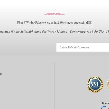
Über 97% der Pakete werden in 2 Werktagen zugestellt (DE)
-------------------------------------------------------------------
szeiten für die Selbstabholung der Ware / Montag - Donnerstag von 8.30 Uhr - 1
ar