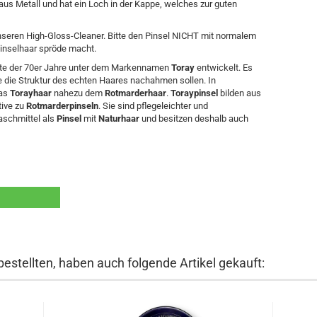
us Metall und hat ein Loch in der Kappe, welches zur guten
nseren High-Gloss-Cleaner. Bitte den Pinsel NICHT mit normalem
 Pinselhaar spröde macht.
itte der 70er Jahre unter dem Markennamen
Toray
entwickelt. Es
ie die Struktur des echten Haares nachahmen sollen. In
das
Torayhaar
nahezu dem
Rotmarderhaar
.
Toraypinsel
bilden aus
tive zu
Rotmarderpinseln
. Sie sind pflegeleichter und
aschmittel als
Pinsel
mit
Naturhaar
und besitzen deshalb auch
bestellten, haben auch folgende Artikel gekauft: