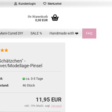
Kundenlogin
Merkzettel
Ihr Warenkorb
0,00 EUR
Mani-Cured DIY
SALE %
Handmade with ❤️
FAQ
Schätzchen" -
over/Modellage-Pinsel
it:
ca. 3-5 Tage
stand:
46
Stück
11,95 EUR
inkl. 19% MwSt. zzgl.
Versand