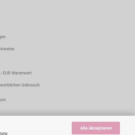
agen
hinweise
,- EUR Warenwert
gewerblichen Gebrauch
com
Alle Akzeptieren
tzung