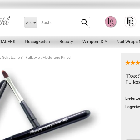
Alle
STALEKS
Flüssigkeiten
Beauty
Wimpern DIY
Nail-Wraps 
s Schätzchen" - Fullcover/Modellage-Pinsel
"Das 
Fullc
Konto erstellen
Lieferze
Passwort vergessen?
Lagerbe