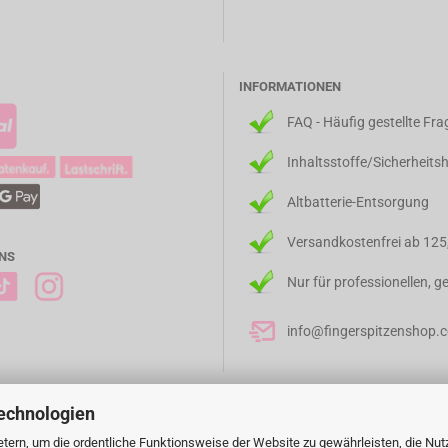
INFORMATIONEN
FAQ - Häufig gestellte Fr
Inhaltsstoffe/Sicherheits
Altbatterie-Entsorgung
Versandkostenfrei ab 125
NS
Nur für professionellen, 
info@fingerspitzenshop.
echnologien
tern, um die ordentliche Funktionsweise der Website zu gewährleisten, die Nu