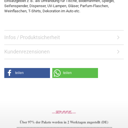
Einsatzgebiet z. B.: als Umrandung für Tische, Bilderrahmen, Spiegel,
Seifenspender, Dispenser, UV-Lampen, Gläser, Parfum-Flaschen,
Weinflaschen, T-Shirts, Dekoration im Auto etc.
Infos / Produktsicherheit
Kundenrezensionen
teilen
teilen
Über 97% der Pakete werden in 2 Werktagen zugestellt (DE)
-------------------------------------------------------------------