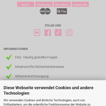
FOLGE UNS
INFORMATIONEN
FAQ - Häufig gestellte Fragen
Inhaltsstoffe/Sicherheitshinweise
Altbatterie-Entsorgung
Versandkostenfrei ab 100,- EUR Warenwert
Diese Webseite verwendet Cookies und andere
Technologien
Nur für professionellen, gewerblichen Gebrauch
Wir verwenden Cookies und ähnliche Technologien, auch von
Drittanbietern, um die ordentliche Funktionsweise der Website zu