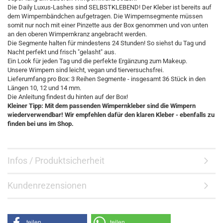
Die Daily Luxus-Lashes sind SELBSTKLEBEND! Der Kleber ist bereits auf
dem Wimpernbändchen aufgetragen. Die Wimpernsegmente müssen
somit nur noch mit einer Pinzette aus der Box genommen und von unten
an den oberen Wimpernkranz angebracht werden.
Die Segmente halten für mindestens 24 Stunden! So siehst du Tag und
Nacht perfekt und frisch "gelasht" aus.
Ein Look für jeden Tag und die perfekte Ergänzung zum Makeup.
Unsere Wimpern sind leicht, vegan und tierversuchsfrei.
Lieferumfang pro Box: 3 Reihen Segmente - insgesamt 36 Stück in den
Längen 10, 12 und 14 mm.
Die Anleitung findest du hinten auf der Box!
Kleiner Tipp: Mit dem passenden Wimpernkleber sind die Wimpern
wiederverwendbar! Wir empfehlen dafür den klaren Kleber - ebenfalls zu
finden bei uns im Shop.
Infos / Produktsicherheit
Kundenrezensionen
teilen
teilen