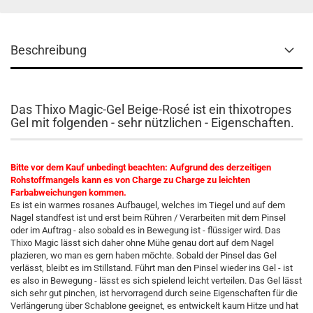
Beschreibung
Das Thixo Magic-Gel Beige-Rosé ist ein thixotropes
Gel mit folgenden - sehr nützlichen - Eigenschaften.
Bitte vor dem Kauf unbedingt beachten: Aufgrund des derzeitigen
Rohstoffmangels kann es von Charge zu Charge zu leichten
Farbabweichungen kommen.
Es ist ein warmes rosanes Aufbaugel, welches im Tiegel und auf dem
Nagel standfest ist und erst beim Rühren / Verarbeiten mit dem Pinsel
oder im Auftrag - also sobald es in Bewegung ist - flüssiger wird. Das
Thixo Magic lässt sich daher ohne Mühe genau dort auf dem Nagel
plazieren, wo man es gern haben möchte. Sobald der Pinsel das Gel
verlässt, bleibt es im Stillstand. Führt man den Pinsel wieder ins Gel - ist
es also in Bewegung - lässt es sich spielend leicht verteilen. Das Gel lässt
sich sehr gut pinchen, ist hervorragend durch seine Eigenschaften für die
Verlängerung über Schablone geeignet, es entwickelt kaum Hitze und hat