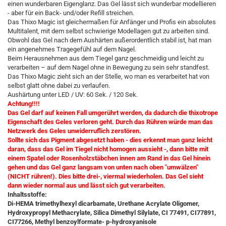
einen wunderbaren Eigenglanz. Das Gel lässt sich wunderbar modellieren
- aber für ein Back- und/oder Refill streichen.
Das Thixo Magic ist gleichermaßen für Anfänger und Profis ein absolutes
Multitalent, mit dem selbst schwierige Modellagen gut zu arbeiten sind.
Obwohl das Gel nach dem Aushärten außerordentlich stabil ist, hat man
ein angenehmes Tragegefühl auf dem Nagel.
Beim Herausnehmen aus dem Tiegel ganz geschmeidig und leicht zu
verarbeiten – auf dem Nagel ohne in Bewegung zu sein sehr standfest.
Das Thixo Magic zieht sich an der Stelle, wo man es verarbeitet hat von
selbst glatt ohne dabei zu verlaufen.
Aushärtung unter LED / UV: 60 Sek. / 120 Sek.
Achtung!!!!
​Das Gel darf auf keinen Fall umgerührt werden, da dadurch die thixotrope
Eigenschaft des Geles verloren geht. Durch das Rühren würde man das
Netzwerk des Geles unwiderruflich zerstören.
Sollte sich das Pigment abgesetzt haben - dies erkennt man ganz leicht
daran, dass das Gel im Tiegel nicht homogen aussieht -, dann bitte mit
einem Spatel oder Rosenholzstäbchen innen am Rand in das Gel hinein
gehen und das Gel ganz langsam von unten nach oben "umwälzen"
(NICHT rühren!). Dies bitte drei-, viermal wiederholen. Das Gel sieht
dann wieder normal aus und lässt sich gut verarbeiten.
Inhaltsstoffe:
Di-HEMA trimethylhexyl dicarbamate, Urethane Acrylate Oligomer,
Hydroxypropyl Methacrylate, Silica Dimethyl Silylate, CI 77491, CI77891,
CI77266, Methyl benzoylformate- p-hydroxyanisole