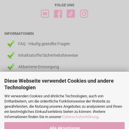
FOLGE UNS
INFORMATIONEN
FAQ - Häufig gestellte Fragen
Inhaltsstoffe/Sicherheitshinweise
Altbatterie-Entsorgung
Versandkostenfrei ab 125,- EUR Warenwert
Diese Webseite verwendet Cookies und andere
Technologien
Nur für professionellen, gewerblichen Gebrauch
Wir verwenden Cookies und ähnliche Technologien, auch von
Drittanbietern, um die ordentliche Funktionsweise der Website zu
info@fingerspitzenshop.com
gewährleisten, die Nutzung unseres Angebotes zu analysieren und Ihnen
ein bestmögliches Einkaufserlebnis bieten zu können. Weitere
Informationen finden Sie in unserer
Datenschutzerklärung
.
Vertrag widerrufen
Alle Akzeptieren