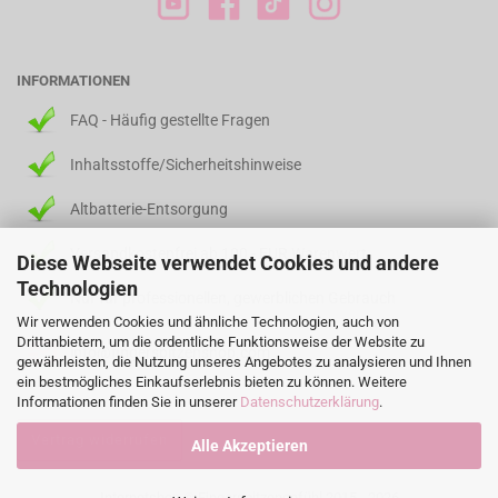
INFORMATIONEN
FAQ - Häufig gestellte Fragen
Inhaltsstoffe/Sicherheitshinweise
Altbatterie-Entsorgung
Versandkostenfrei ab 100,- EUR Warenwert
Diese Webseite verwendet Cookies und andere
Technologien
Nur für professionellen, gewerblichen Gebrauch
Wir verwenden Cookies und ähnliche Technologien, auch von
Drittanbietern, um die ordentliche Funktionsweise der Website zu
info@fingerspitzenshop.com
gewährleisten, die Nutzung unseres Angebotes zu analysieren und Ihnen
ein bestmögliches Einkaufserlebnis bieten zu können. Weitere
Informationen finden Sie in unserer
Datenschutzerklärung
.
Vertrag widerrufen
Alle Akzeptieren
Internetshop
© Fingerspitzengefühl 2015 - 2026