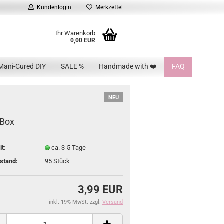
Kundenlogin
Merkzettel
Ihr Warenkorb
0,00 EUR
Mani-Cured DIY
SALE %
Handmade with ❤️
FAQ
NEU
-Box
it:
ca. 3-5 Tage
stand:
95
Stück
3,99 EUR
inkl. 19% MwSt. zzgl.
Versand