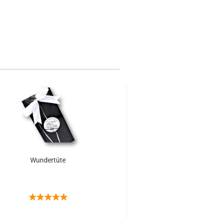
Wundertüte
Perfect Finish