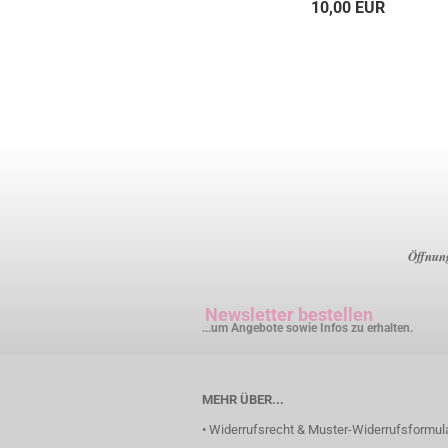
10,00 EUR
Öffnung
Newsletter bestellen
...um Angebote sowie Infos zu erhalten.
MEHR ÜBER...
• Widerrufsrecht & Muster-Widerrufsformul