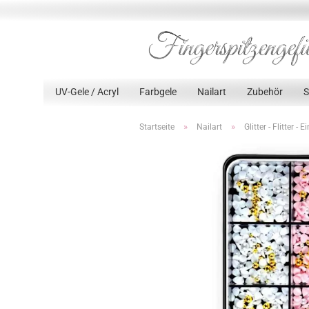
UV-Gele / Acryl
Farbgele
Nailart
Zubehör
»
»
Startseite
Nailart
Glitter - Flitter - E