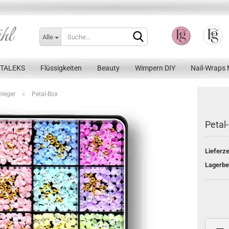
Alle
STALEKS
Flüssigkeiten
Beauty
Wimpern DIY
Nail-Wraps 
»
inleger
Petal-Box
Petal
Konto erstellen
Lieferze
Passwort vergessen?
Lagerbe