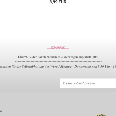
8,99 EUR
Über 97% der Pakete werden in 2 Werktagen zugestellt (DE)
-------------------------------------------------------------------
szeiten für die Selbstabholung der Ware / Montag - Donnerstag von 8.30 Uhr - 1
ar