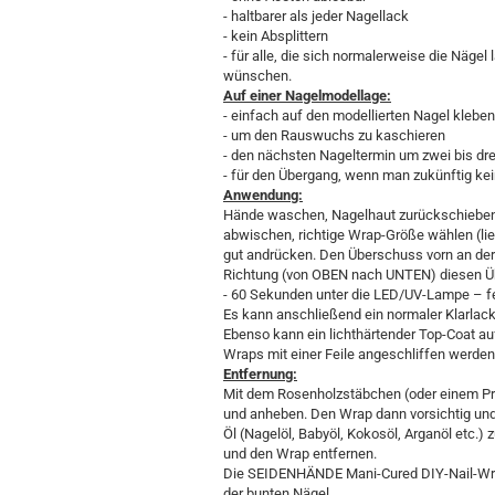
- haltbarer als jeder Nagellack
- kein Absplittern
- für alle, die sich normalerweise die Nägel
wünschen.
Auf einer Nagelmodellage:
- einfach auf den modellierten Nagel klebe
- um den Rauswuchs zu kaschieren
- den nächsten Nageltermin um zwei bis d
- für den Übergang, wenn man zukünftig k
Anwendung:
Hände waschen, Nagelhaut zurückschieben,
abwischen, richtige Wrap-Größe wählen (lie
gut andrücken. Den Überschuss vorn an der 
Richtung (von OBEN nach UNTEN) diesen Ü
- 60 Sekunden unter die LED/UV-Lampe – fe
Es kann anschließend ein normaler Klarlac
Ebenso kann ein lichthärtender Top-Coat a
Wraps mit einer Feile angeschliffen werden.
Entfernung:
Mit dem Rosenholzstäbchen (oder einem Pr
und anheben. Den Wrap dann vorsichtig und 
Öl (Nagelöl, Babyöl, Kokosöl, Arganöl etc.)
und den Wrap entfernen.
Die SEIDENHÄNDE Mani-Cured DIY-Nail-Wraps
der bunten Nägel.