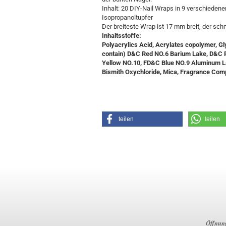
Inhalt: 20 DIY-Nail Wraps in 9 verschiedene
Isopropanoltupfer
Der breiteste Wrap ist 17 mm breit, der sc
Inhaltsstoffe:
Polyacrylics Acid, Acrylates copolymer, Gl
contain) D&C Red NO.6 Barium Lake, D&C 
Yellow NO.10, FD&C Blue NO.9 Aluminum La
Bismith Oxychloride, Mica, Fragrance Co
teilen
teilen
Öffnung