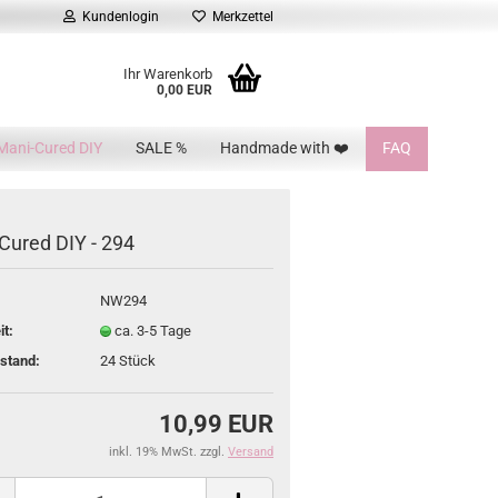
Kundenlogin
Merkzettel
Ihr Warenkorb
0,00 EUR
Mani-Cured DIY
SALE %
Handmade with ❤️
FAQ
Cured DIY - 294
NW294
it:
ca. 3-5 Tage
stand:
24
Stück
10,99 EUR
inkl. 19% MwSt. zzgl.
Versand