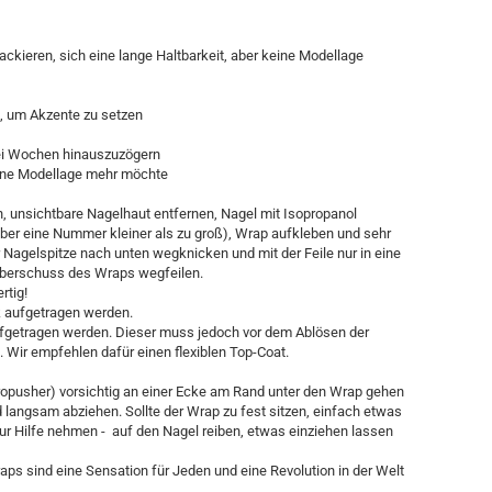
 lackieren, sich eine lange Haltbarkeit, aber keine Modellage
n, um Akzente zu setzen
rei Wochen hinauszuzögern
eine Modellage mehr möchte
 unsichtbare Nagelhaut entfernen, Nagel mit Isopropanol
ber eine Nummer kleiner als zu groß), Wrap aufkleben und sehr
Nagelspitze nach unten wegknicken und mit der Feile nur in eine
berschuss des Wraps wegfeilen.
rtig!
k aufgetragen werden.
ufgetragen werden. Dieser muss jedoch vor dem Ablösen der
 Wir empfehlen dafür einen flexiblen Top-Coat.
opusher) vorsichtig an einer Ecke am Rand unter den Wrap gehen
langsam abziehen. Sollte der Wrap zu fest sitzen, einfach etwas
 zur Hilfe nehmen - auf den Nagel reiben, etwas einziehen lassen
 sind eine Sensation für Jeden und eine Revolution in der Welt