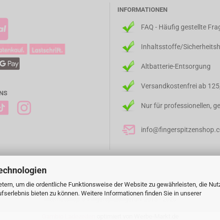
INFORMATIONEN
FAQ - Häufig gestellte Fr
Inhaltsstoffe/Sicherheits
Altbatterie-Entsorgung
Versandkostenfrei ab 125
NS
Nur für professionellen, 
info@fingerspitzenshop.
echnologien
tern, um die ordentliche Funktionsweise der Website zu gewährleisten, die Nu
serlebnis bieten zu können. Weitere Informationen finden Sie in unserer
Internetshop
© Fingerspitzengefühl 2015 - 2026
Gambio Ladezeiten
optimiert von Werbe-Markt.de