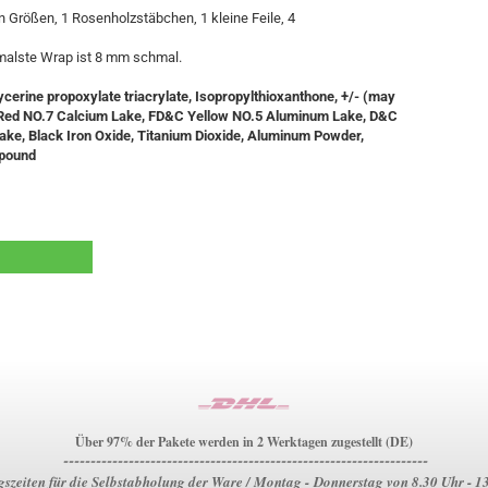
n Größen, 1 Rosenholzstäbchen, 1 kleine Feile, 4
hmalste Wrap ist 8 mm schmal.
ycerine propoxylate triacrylate, Isopropylthioxanthone, +/- (may
Red NO.7 Calcium Lake, FD&C Yellow NO.5 Aluminum Lake, D&C
ke, Black Iron Oxide, Titanium Dioxide, Aluminum Powder,
mpound
Über 97% der Pakete werden in 2 Werktagen zugestellt (DE)
-------------------------------------------------------------------
szeiten für die Selbstabholung der Ware / Montag - Donnerstag von 8.30 Uhr - 1