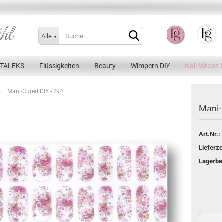
Alle
STALEKS
Flüssigkeiten
Beauty
Wimpern DIY
Nail-Wraps 
»
Mani-Cured DIY - 294
Mani-
Art.Nr.:
Konto erstellen
Lieferze
Passwort vergessen?
Lagerbe