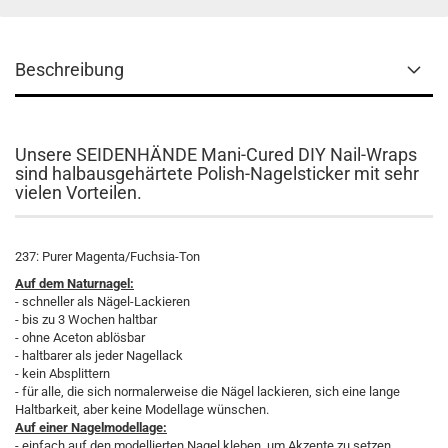
Beschreibung
Unsere SEIDENHÄNDE Mani-Cured DIY Nail-Wraps
sind halbausgehärtete Polish-Nagelsticker mit sehr
vielen Vorteilen.
237: Purer Magenta/Fuchsia-Ton
Auf dem Naturnagel:
- schneller als Nägel-Lackieren
- bis zu 3 Wochen haltbar
- ohne Aceton ablösbar
- haltbarer als jeder Nagellack
- kein Absplittern
- für alle, die sich normalerweise die Nägel lackieren, sich eine lange
Haltbarkeit, aber keine Modellage wünschen.
Auf einer Nagelmodellage:
- einfach auf den modellierten Nagel kleben, um Akzente zu setzen