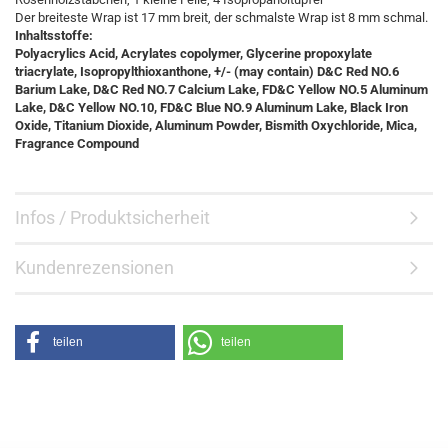
Der breiteste Wrap ist 17 mm breit, der schmalste Wrap ist 8 mm schmal.
Inhaltsstoffe:
Polyacrylics Acid, Acrylates copolymer, Glycerine propoxylate
triacrylate, Isopropylthioxanthone, +/- (may contain) D&C Red NO.6
Barium Lake, D&C Red NO.7 Calcium Lake, FD&C Yellow NO.5 Aluminum
Lake, D&C Yellow NO.10, FD&C Blue NO.9 Aluminum Lake, Black Iron
Oxide, Titanium Dioxide, Aluminum Powder, Bismith Oxychloride, Mica,
Fragrance Compound
Infos / Produktsicherheit
Kundenrezensionen
teilen
teilen