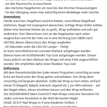
- um den Rauswuchs zu kaschieren
- den nächsten Nageltermin um zwei bis drei Wochen hinauszuzögern
- für den Übergang, wenn man zukünftig keine Modellage mehr möchte
Anwendung:
Hände waschen, Nagelhaut zurückschieben, unsichtbare Nagelhaut
entfernen, Nagel mit Isopropanol abwischen, richtige Wrap-Größe wählen
(lieber eine Nummer kleiner als zu groß), Wrap aufkleben und sehr gut
andrücken. Den Überschuss vorn an der Nagelspitze nach unten
wegknicken und mit der Feile nur in eine Richtung (von OBEN nach
UNTEN) diesen Überschuss des Wraps wegfeilen.
- 60 Sekunden unter die LED/UV-Lampe – fertig!
Es kann anschließend ein normaler Klarlack aufgetragen werden.
Ebenso kann ein lichthärtender Top-Coat aufgetragen werden. Dieser
muss jedoch vor dem Ablösen der Wraps mit einer Feile angeschliffen
werden. Wir empfehlen dafür einen flexiblen Top-Coat.
Entfernung:
Mit dem Rosenholzstäbchen (oder einem Propusher) vorsichtig an einer
Ecke am Rand unter den Wrap gehen und anheben. Den Wrap dann
vorsichtig und langsam abziehen. Sollte der Wrap zu fest sitzen, einfach
etwas Öl (Nagelöl, Babyöl, Kokosöl, Arganöl etc.) zur Hilfe nehmen - auf
den Nagel reiben, etwas einziehen lassen und den Wrap entfernen.
Die SEIDENHÄNDE Mani-Cured DIY-Nail-Wraps sind eine Sensation für
Jeden und eine Revolution in der Welt der bunten Nägel.
Inhalt: 20 DIY-Nail Wraps in 9 verschiedenen Größen, 1
Rosenholzstäbchen, 1 kleine Feile, 4 Isopropanoltupfer