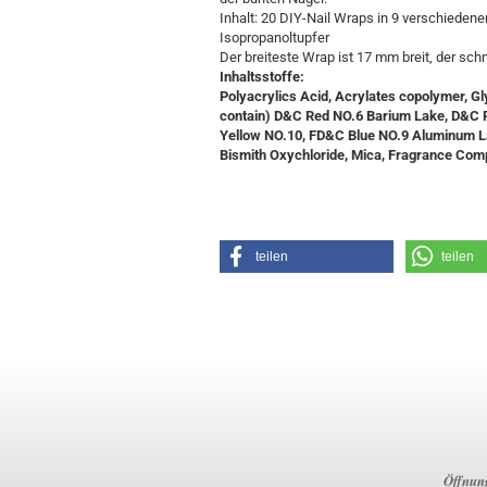
Inhalt: 20 DIY-Nail Wraps in 9 verschiedene
Isopropanoltupfer
Der breiteste Wrap ist 17 mm breit, der sc
Inhaltsstoffe:
Polyacrylics Acid, Acrylates copolymer, Gl
contain) D&C Red NO.6 Barium Lake, D&C 
Yellow NO.10, FD&C Blue NO.9 Aluminum La
Bismith Oxychloride, Mica, Fragrance Co
teilen
teilen
Öffnung