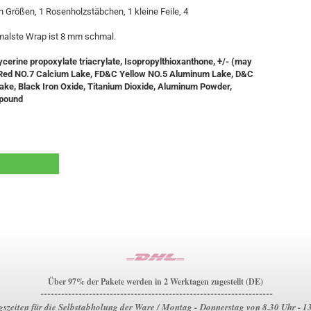
n Größen, 1 Rosenholzstäbchen, 1 kleine Feile, 4
hmalste Wrap ist 8 mm schmal.
ycerine propoxylate triacrylate, Isopropylthioxanthone, +/- (may
Red NO.7 Calcium Lake, FD&C Yellow NO.5 Aluminum Lake, D&C
ke, Black Iron Oxide, Titanium Dioxide, Aluminum Powder,
mpound
Über 97% der Pakete werden in 2 Werktagen zugestellt (DE)
-------------------------------------------------------------------
szeiten für die Selbstabholung der Ware / Montag - Donnerstag von 8.30 Uhr - 1