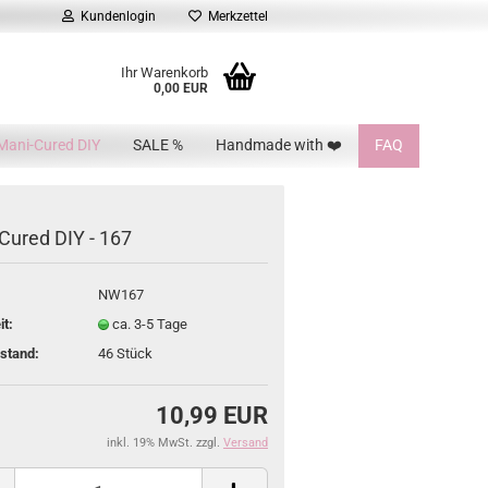
Kundenlogin
Merkzettel
Ihr Warenkorb
0,00 EUR
Mani-Cured DIY
SALE %
Handmade with ❤️
FAQ
Cured DIY - 167
NW167
it:
ca. 3-5 Tage
stand:
46
Stück
10,99 EUR
inkl. 19% MwSt. zzgl.
Versand