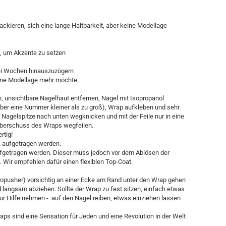
 lackieren, sich eine lange Haltbarkeit, aber keine Modellage
n, um Akzente zu setzen
rei Wochen hinauszuzögern
eine Modellage mehr möchte
 unsichtbare Nagelhaut entfernen, Nagel mit Isopropanol
ber eine Nummer kleiner als zu groß), Wrap aufkleben und sehr
Nagelspitze nach unten wegknicken und mit der Feile nur in eine
berschuss des Wraps wegfeilen.
rtig!
k aufgetragen werden.
ufgetragen werden. Dieser muss jedoch vor dem Ablösen der
 Wir empfehlen dafür einen flexiblen Top-Coat.
opusher) vorsichtig an einer Ecke am Rand unter den Wrap gehen
langsam abziehen. Sollte der Wrap zu fest sitzen, einfach etwas
 zur Hilfe nehmen - auf den Nagel reiben, etwas einziehen lassen
 sind eine Sensation für Jeden und eine Revolution in der Welt