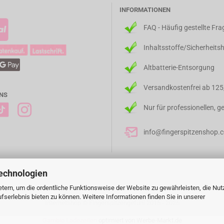
INFORMATIONEN
FAQ - Häufig gestellte Fr
Inhaltsstoffe/Sicherheits
Altbatterie-Entsorgung
Versandkostenfrei ab 125
NS
Nur für professionellen, 
info@fingerspitzenshop.
echnologien
tern, um die ordentliche Funktionsweise der Website zu gewährleisten, die Nu
serlebnis bieten zu können. Weitere Informationen finden Sie in unserer
Internetshop
© Fingerspitzengefühl 2015 - 2026
Gambio Ladezeiten
optimiert von Werbe-Markt.de