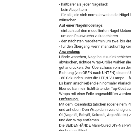
- haltbarer als jeder Nagellack
- kein Absplittern
- für alle, die sich normalerweise die Nägel
wünschen.
Auf einer Nagelmodellage:
- einfach auf den modellierten Nagel klebe
- um den Rauswuchs zu kaschieren
- den nächsten Nageltermin um zwei bis d
- für den Übergang, wenn man zukünftig k
Anwendung:
Hände waschen, Nagelhaut zurückschieben,
abwischen, richtige Wrap-Größe wählen (lie
gut andrücken. Den Überschuss vorn an der 
Richtung (von OBEN nach UNTEN) diesen Ü
- 60 Sekunden unter die LED/UV-Lampe – fe
Es kann anschließend ein normaler Klarlac
Ebenso kann ein lichthärtender Top-Coat a
Wraps mit einer Feile angeschliffen werden.
Entfernung:
Mit dem Rosenholzstäbchen (oder einem Pr
und anheben. Den Wrap dann vorsichtig und 
Öl (Nagelöl, Babyöl, Kokosöl, Arganöl etc.)
und den Wrap entfernen.
Die SEIDENHÄNDE Mani-Cured DIY-Nail-Wraps
der bunten Nägel.