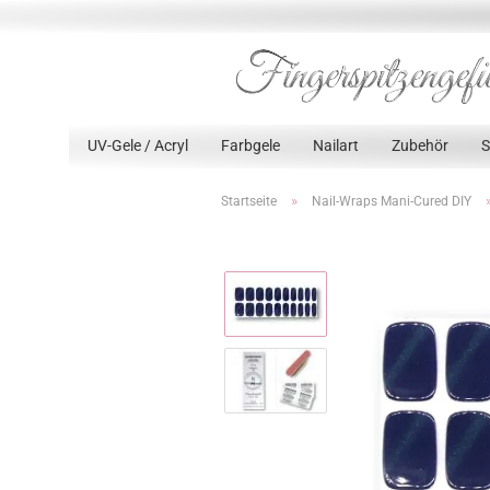
UV-Gele / Acryl
Farbgele
Nailart
Zubehör
»
Startseite
Nail-Wraps Mani-Cured DIY