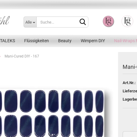
Alle
STALEKS
Flüssigkeiten
Beauty
Wimpern DIY
Nail-Wraps 
»
Mani-Cured DIY - 167
Mani-
Art.Nr.:
Konto erstellen
Lieferze
Passwort vergessen?
Lagerbe