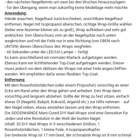
- den nächsten Nageltermin um zwei bis drei Wochen hinauszuzögern
- für den Übergang, wenn man zukünftig keine Modellage mehr möchte
Anwendung:
Hände waschen, Nagelhaut zurückschieben, unsichtbare Nagelhaut
entfernen, Nagel mit Isopropanol abwischen, richtige Wrap-Größe wählen
(lieber eine Nummer kleiner als zu groß), Wrap aufkleben und sehr gut
andrücken. Den Überschuss vorn an der Nagelspitze nach unten
wegknicken und mit der Feile nur in eine Richtung (von OBEN nach
UNTEN) diesen Überschuss des Wraps wegfeilen.
- 60 Sekunden unter die LED/UV-Lampe – fertig!
Es kann anschließend ein normaler Klarlack aufgetragen werden.
Ebenso kann ein lichthärtender Top-Coat aufgetragen werden. Dieser
muss jedoch vor dem Ablösen der Wraps mit einer Feile angeschliffen
werden. Wir empfehlen dafür einen flexiblen Top-Coat.
Entfernung:
Mit dem Rosenholzstäbchen (oder einem Propusher) vorsichtig an einer
Ecke am Rand unter den Wrap gehen und anheben. Den Wrap dann
vorsichtig und langsam abziehen. Sollte der Wrap zu fest sitzen, einfach
etwas Öl (Nagelöl, Babyöl, Kokosöl, Arganöl etc.) zur Hilfe nehmen - auf
den Nagel reiben, etwas einziehen lassen und den Wrap entfernen.
Die SEIDENHÄNDE Mani-Cured DIY-Nail-Wraps sind eine Sensation für
Jeden und eine Revolution in der Welt der bunten Nägel.
Inhalt: 20 DIY-Nail Wraps in 9 verschiedenen Größen, 1
Rosenholzstäbchen, 1 kleine Feile, 4 Isopropanoltupfer
Der breiteste Wrap ist 17 mm breit, der schmalste Wrap ist 8 mm schmal.