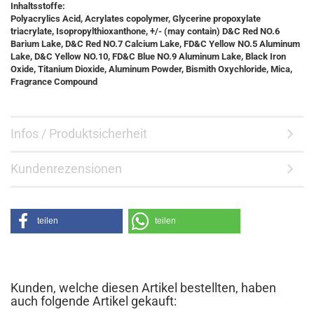
Inhaltsstoffe:
Polyacrylics Acid, Acrylates copolymer, Glycerine propoxylate
triacrylate, Isopropylthioxanthone, +/- (may contain) D&C Red NO.6
Barium Lake, D&C Red NO.7 Calcium Lake, FD&C Yellow NO.5 Aluminum
Lake, D&C Yellow NO.10, FD&C Blue NO.9 Aluminum Lake, Black Iron
Oxide, Titanium Dioxide, Aluminum Powder, Bismith Oxychloride, Mica,
Fragrance Compound
Infos / Produktsicherheit
Kundenrezensionen
teilen
teilen
Kunden, welche diesen Artikel bestellten, haben
auch folgende Artikel gekauft: