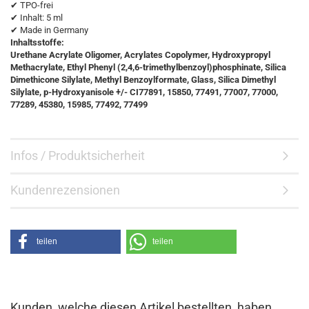
✔ TPO-frei
✔ Inhalt: 5 ml
✔ Made in Germany
Inhaltsstoffe:
Urethane Acrylate Oligomer, Acrylates Copolymer, Hydroxypropyl
Methacrylate, Ethyl Phenyl (2,4,6-trimethylbenzoyl)phosphinate, Silica
Dimethicone Silylate, Methyl Benzoylformate, Glass, Silica Dimethyl
Silylate, p-Hydroxyanisole +/- CI77891, 15850, 77491, 77007, 77000,
77289, 45380, 15985, 77492, 77499
Infos / Produktsicherheit
Kundenrezensionen
teilen
teilen
Kunden, welche diesen Artikel bestellten, haben