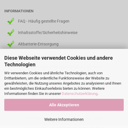
INFORMATIONEN
FAQ - Häufig gestellte Fragen
Inhaltsstoffe/Sicherheitshinweise
Altbatterie-Entsorgung
Versandkostenfrei ab 100,- EUR Warenwert
Diese Webseite verwendet Cookies und andere
Technologien
Nur für professionellen, gewerblichen Gebrauch
Wir verwenden Cookies und ähnliche Technologien, auch von
Drittanbietern, um die ordentliche Funktionsweise der Website zu
info@fingerspitzenshop.com
gewährleisten, die Nutzung unseres Angebotes zu analysieren und Ihnen
ein bestmögliches Einkaufserlebnis bieten zu können. Weitere
Informationen finden Sie in unserer
Datenschutzerklärung
.
Vertrag widerrufen
Alle Akzeptieren
Internetshop
© Fingerspitzengefühl 2015 - 2026
Weitere Informationen