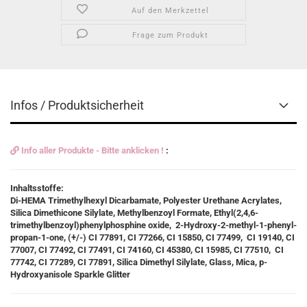
Auf den Merkzettel
Frage zum Produkt
Infos / Produktsicherheit
Info aller Produkte - Bitte anklicken !
:
Inhaltsstoffe:
Di-HEMA Trimethylhexyl Dicarbamate, Polyester Urethane Acrylates,
Silica Dimethicone Silylate, Methylbenzoyl Formate, Ethyl(2,4,6-
trimethylbenzoyl)phenylphosphine oxide, 2-Hydroxy-2-methyl-1-phenyl-
propan-1-one, (+/-) CI 77891, CI 77266, CI 15850, CI 77499, CI 19140, CI
77007, CI 77492, CI 77491, CI 74160, CI 45380, CI 15985, CI 77510, CI
77742, CI 77289, CI 77891, Silica Dimethyl Silylate, Glass, Mica, p-
Hydroxyanisole Sparkle Glitter