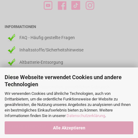
INFORMATIONEN
FAQ - Häufig gestellte Fragen
Inhaltsstoffe/Sicherheitshinweise
Altbatterie-Entsorgung
Versandkostenfrei ab 125,- EUR Warenwert
Diese Webseite verwendet Cookies und andere
Technologien
Nur für professionellen, gewerblichen Gebrauch
Wir verwenden Cookies und ähnliche Technologien, auch von
Drittanbietern, um die ordentliche Funktionsweise der Website zu
info@fingerspitzenshop.com
gewährleisten, die Nutzung unseres Angebotes zu analysieren und Ihnen
ein bestmögliches Einkaufserlebnis bieten zu können. Weitere
Informationen finden Sie in unserer
Datenschutzerklärung
.
Vertrag widerrufen
Alle Akzeptieren