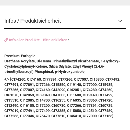
Infos / Produktsicherheit
Info aller Produkte - Bitte anklicken
:
Premium-Farbgele
Urethane Acrylate, Di-Hema Trimethylhexyl Dicarbamate, 1-Hydroxy-
Cyclohexylphenyl-Ketone, Silica Silylate, Ethyl Phenyl (2,4,6-
trimethylbenzoyl) Phosphinat, p-Hydroxyanisole;
+/- [CI74260, CI74160, CI77891, CI77266, CI77007, CI15850, CI77492,
CI77491, CI77891, CI77266, CI15850, CI19140, CI77000, CI15985,
CI77266, CI77007, CI74160, CI42090, CI42051, CI74280, CI74260,
CI61570, CI42053, CI59040, CI47005, CI11680, CI19140, CI77492,
CI15510, CI12085, CI14700, CI16255, CI16035, CI73360, CI14720,
CI12490, CI16185, CI17200, CI60730, CI77266, CI77891, CI60725,
CI77019, CI77491, CI77499, CI73385, CI15850, CI42510, CI77489,
CI77288, CI77346, CI75470, CI77510, CI45410, CI77000, CI77163]