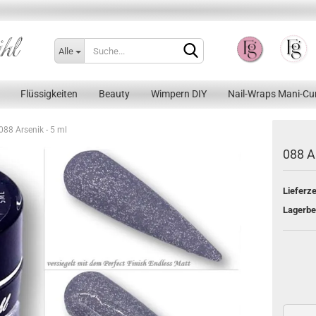
Alle
Flüssigkeiten
Beauty
Wimpern DIY
Nail-Wraps Mani-Cu
088 Arsenik - 5 ml
088 Ar
Lieferze
Konto erstellen
Lagerbe
Passwort vergessen?