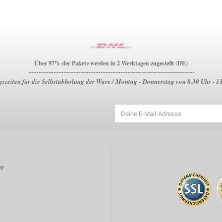
Über 97% der Pakete werden in 2 Werktagen zugestellt (DE)
-------------------------------------------------------------------
szeiten für die Selbstabholung der Ware / Montag - Donnerstag von 8.30 Uhr - 1
ar