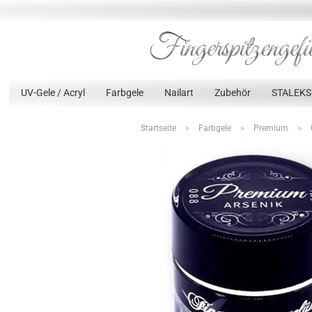
UV-Gele / Acryl
Farbgele
Nailart
Zubehör
STALEKS
»
»
»
Startseite
Farbgele
Premium