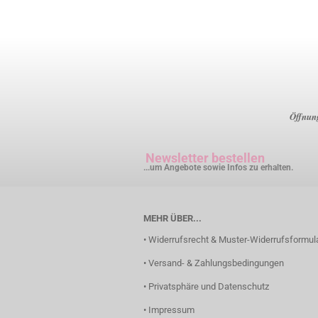
Öffnung
Newsletter bestellen
...um Angebote sowie Infos zu erhalten.
MEHR ÜBER...
• Widerrufsrecht & Muster-Widerrufsformul
• Versand- & Zahlungsbedingungen
• Privatsphäre und Datenschutz
• Impressum