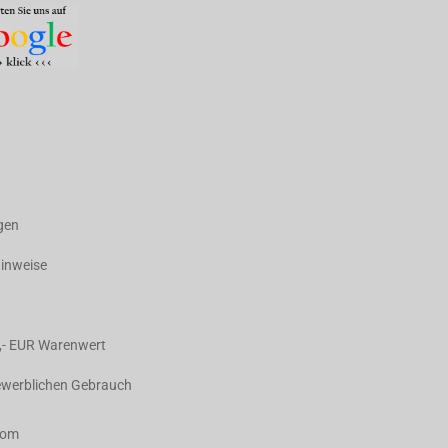
agen
hinweise
,- EUR Warenwert
gewerblichen Gebrauch
com