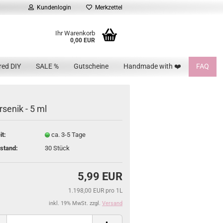
Kundenlogin
Merkzettel
Ihr Warenkorb
0,00 EUR
red DIY
SALE %
Gutscheine
Handmade with ❤️
FAQ
senik - 5 ml
it:
ca. 3-5 Tage
stand:
30
Stück
5,99 EUR
1.198,00 EUR pro 1L
inkl. 19% MwSt. zzgl.
Versand