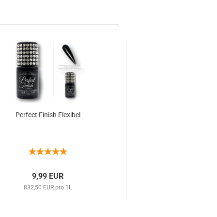
Perfect Finish Flexibel
Ultra-dünne Natur-Ti
9,99 EUR
7,99 EU
832,50 EUR pro 1L