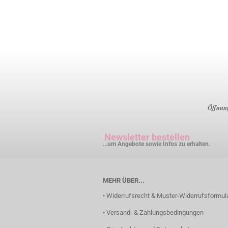
Öffnung
Newsletter bestellen
...um Angebote sowie Infos zu erhalten.
MEHR ÜBER...
• Widerrufsrecht & Muster-Widerrufsformul
• Versand- & Zahlungsbedingungen