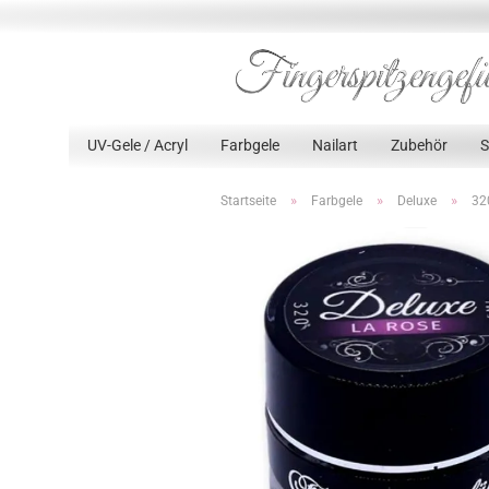
UV-Gele / Acryl
Farbgele
Nailart
Zubehör
»
»
»
Startseite
Farbgele
Deluxe
32