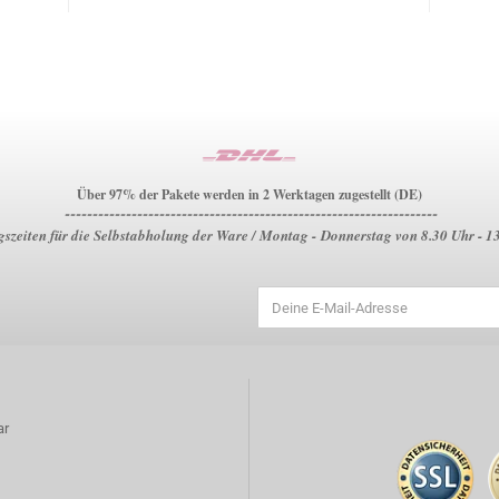
Über 97% der Pakete werden in 2 Werktagen zugestellt (DE)
-------------------------------------------------------------------
szeiten für die Selbstabholung der Ware / Montag - Donnerstag von 8.30 Uhr - 1
ar