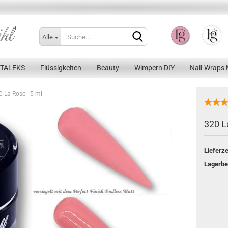
Alle
STALEKS
Flüssigkeiten
Beauty
Wimpern DIY
Nail-Wraps 
0 La Rose - 5 ml
320 L
Konto erstellen
Lieferze
Passwort vergessen?
Lagerbe