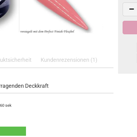
duktsicherheit
Kundenrezensionen (1)
orragenden Deckkraft
 60 sek