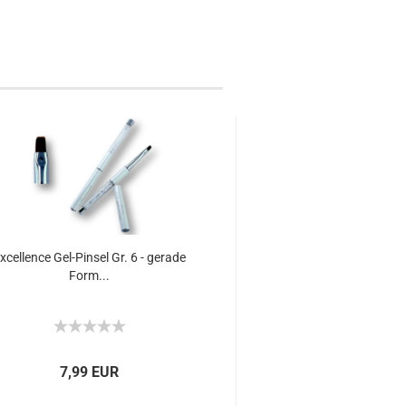
xcellence Gel-Pinsel Gr. 6 - gerade
Zebrafeile Halbmond 1
Form...
Pack
7,99 EUR
9,00 EU