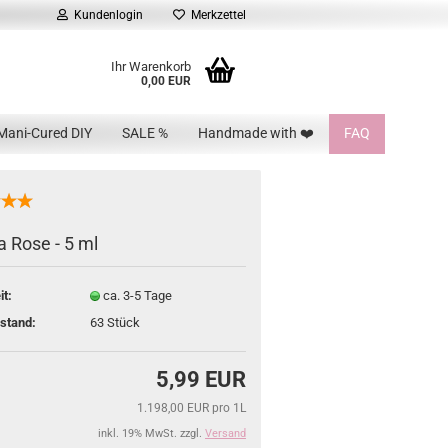
Kundenlogin
Merkzettel
Ihr Warenkorb
0,00 EUR
Mani-Cured DIY
SALE %
Handmade with ❤️
FAQ
a Rose - 5 ml
it:
ca. 3-5 Tage
stand:
63
Stück
5,99 EUR
1.198,00 EUR pro 1L
inkl. 19% MwSt. zzgl.
Versand