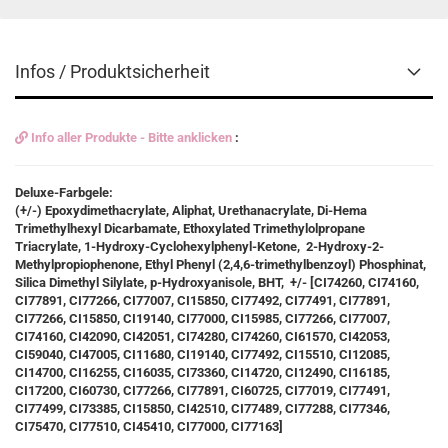
Infos / Produktsicherheit
Info aller Produkte - Bitte anklicken
:
Deluxe-Farbgele:
(+/-) Epoxydimethacrylate, Aliphat, Urethanacrylate, Di-Hema
Trimethylhexyl Dicarbamate, Ethoxylated Trimethylolpropane
Triacrylate, 1-Hydroxy-Cyclohexylphenyl-Ketone, 2-Hydroxy-2-
Methylpropiophenone, Ethyl Phenyl (2,4,6-trimethylbenzoyl) Phosphinat,
Silica Dimethyl Silylate, p-Hydroxyanisole, BHT, +/- [CI74260, CI74160,
CI77891, CI77266, CI77007, CI15850, CI77492, CI77491, CI77891,
CI77266, CI15850, CI19140, CI77000, CI15985, CI77266, CI77007,
CI74160, CI42090, CI42051, CI74280, CI74260, CI61570, CI42053,
CI59040, CI47005, CI11680, CI19140, CI77492, CI15510, CI12085,
CI14700, CI16255, CI16035, CI73360, CI14720, CI12490, CI16185,
CI17200, CI60730, CI77266, CI77891, CI60725, CI77019, CI77491,
CI77499, CI73385, CI15850, CI42510, CI77489, CI77288, CI77346,
CI75470, CI77510, CI45410, CI77000, CI77163]