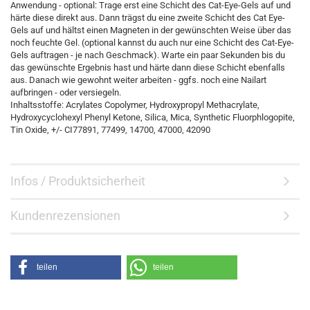
Anwendung - optional: Trage erst eine Schicht des Cat-Eye-Gels auf und
härte diese direkt aus. Dann trägst du eine zweite Schicht des Cat Eye-
Gels auf und hältst einen Magneten in der gewünschten Weise über das
noch feuchte Gel. (optional kannst du auch nur eine Schicht des Cat-Eye-
Gels auftragen - je nach Geschmack). Warte ein paar Sekunden bis du
das gewünschte Ergebnis hast und härte dann diese Schicht ebenfalls
aus. Danach wie gewohnt weiter arbeiten - ggfs. noch eine Nailart
aufbringen - oder versiegeln.
Inhaltsstoffe: Acrylates Copolymer, Hydroxypropyl Methacrylate,
Hydroxycyclohexyl Phenyl Ketone, Silica, Mica, Synthetic Fluorphlogopite,
Tin Oxide, +/- CI77891, 77499, 14700, 47000, 42090
Infos / Produktsicherheit
Kundenrezensionen
teilen
teilen